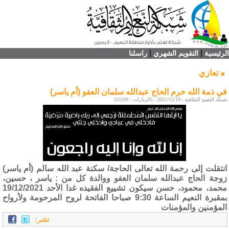
|
|
الرئيسية
التقويم الشهري
راسلنا
تعازي
في ذمة الله حرم الحاج عبدالله سلمان العفو (أم ياسر)
شبكة النعيم الثقافية - 2021/12/19 - [الزيارات : 10299]
انتقلت إلى رحمة الله تعالى الحاجة/ سكنة عبد الله سالم (أم ياسر)
زوجة الحاج عبدالله سلمان العفو ووالدة كل من : ياسر ، حسين،
محمد، محمود، حسن سيكون تشييع الفقيده غدا الأحد 19/12/2021
بمقبرة النعيم الساعة 9:30 صباحا الفاتحة لروح المرحومة ولأرواح
المؤمنين والمؤمنات
نشر: