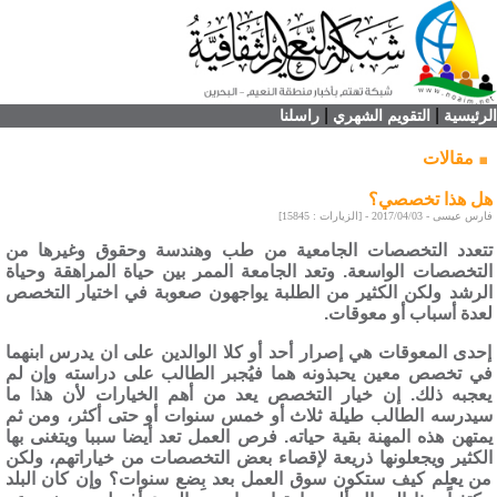
|
|
الرئيسية
التقويم الشهري
راسلنا
مقالات
هل هذا تخصصي؟
فارس عيسى - 2017/04/03 - [الزيارات : 15845]
تتعدد التخصصات الجامعية من طب وهندسة وحقوق وغيرها من
التخصصات الواسعة. وتعد الجامعة الممر بين حياة المراهقة وحياة
الرشد ولكن الكثير من الطلبة يواجهون صعوبة في اختيار التخصص
لعدة أسباب أو معوقات.
إحدى المعوقات هي إصرار أحد أو كلا الوالدين على ان يدرس ابنهما
في تخصص معين يحبذونه هما فيُجبر الطالب على دراسته وإن لم
يعجبه ذلك. إن خيار التخصص يعد من أهم الخيارات لأن هذا ما
سيدرسه الطالب طيلة ثلاث أو خمس سنوات أو حتى أكثر، ومن ثم
يمتهن هذه المهنة بقية حياته. فرص العمل تعد أيضا سببا ويتغنى بها
الكثير ويجعلونها ذريعة لإقصاء بعض التخصصات من خياراتهم، ولكن
من يعلم كيف ستكون سوق العمل بعد بِضع سنوات؟ وإن كان البلد