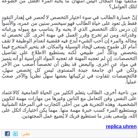
مكتفياً بهذا المجال أليس امتهان ما يحبه المرء أفضل من خضوعه
لتلك العوامل؟
إنّ خسارة الطالب في سوء اختيار التخصص لا تُحصر في إهدار النقود
فقط بل تعود على حياة الطالب فهو سيخسر سنين من عمره، والأسوأ
إن درس ذلك التخصص الذي لا يحبه ولا يتناسب مع ميوله ورغباته
وقدراته. ومن ثم تخرج وقرر العمل في مهنة أخرى. كُل تخصص له
مجاله والمرء إن أحب الشيء أبدع فيه فقضية انعدام الوظيفة لا تقف
أمام كل طموحٍ يسعى لإيجاد الوسيلة والمكان. قد يتحير المتخرج فيما
يتخصص وذلك أمر طبيعي لكنه يستطيع الاطلاع على تفاصيل
التخصصات، إن لم تعجبه المهنة قد تعجبه المواد الدراسية أو أنه يتميز
في مواد عن أخرى. والبعض قد يظن أن تخصصاً أصعب من الآخر
ولكن في أي جامعة جيدة المستوى ليس كل تخصص سهل،
فالتخصصات تتفاوت في تركيباتها بعضها سهلٌ نظرياً والآخر صعبٌ
عملياً.
من ناحية أخرى، الطالب يتعلم الكثير من الحياة الجامعية كالاعتماد
على النفس وفن التعامل مع الناس وغيرها من مهارات مهمة لتكوين
الشخصية. وهذه التجربة هي من أحلى التجارب في المرحلة الشبابية
ويستطيع المرء كسب خبرة مهمة منها. مهما يكن اختيارك اتكل على
الله، وإسعى بقدر ما تستطيع فربك لا يُضيع عمل المجتهدين.
replica uhren
نشر: